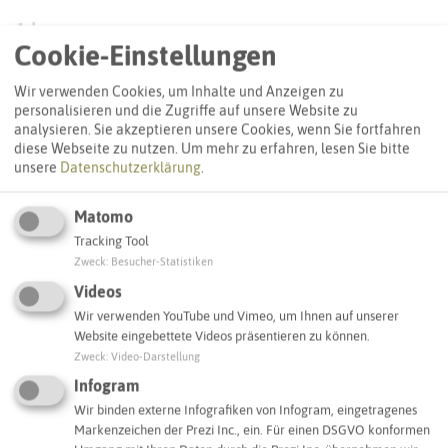
Adresse:
Cookie-Einstellungen
Notfall-Infopunkt Dorsten Altstadt
Lippetal 14
Wir verwenden Cookies, um Inhalte und Anzeigen zu
46282 Dorsten
personalisieren und die Zugriffe auf unsere Website zu
analysieren. Sie akzeptieren unsere Cookies, wenn Sie fortfahren
diese Webseite zu nutzen.
Um mehr zu erfahren, lesen Sie bitte
Interaktive Karte
unsere
Datenschutzerklärung
.
Matomo
SCHLAGWORTE
Tracking Tool
So ordnen wir dieses Objekt ein
Zweck
:
Besucher-Statistiken
Videos
Notfall-Infopunkt
Dorsten
Wir verwenden YouTube und Vimeo, um Ihnen auf unserer
Website eingebettete Videos präsentieren zu können.
Zweck
:
Video-Darstellung
IN DER UMGEBUNG
Infogram
Was Sie sonst noch entdecken können
Wir binden externe Infografiken von Infogram, eingetragenes
Markenzeichen der Prezi Inc., ein. Für einen DSGVO konformen