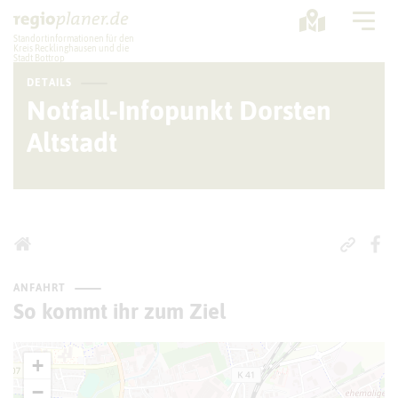
Standortinformationen für den
Kreis Recklinghausen und die
Stadt Bottrop
DETAILS
Planung
Notfall-Infopunkt Dorsten
Altstadt
Standorte
Statistik
Service
ANFAHRT
So kommt ihr zum Ziel
+
−