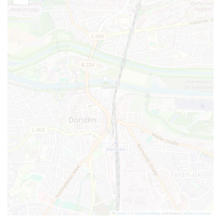
Leaflet
|
©
OpenStreetMap
contributors |
weitere Lizenzen