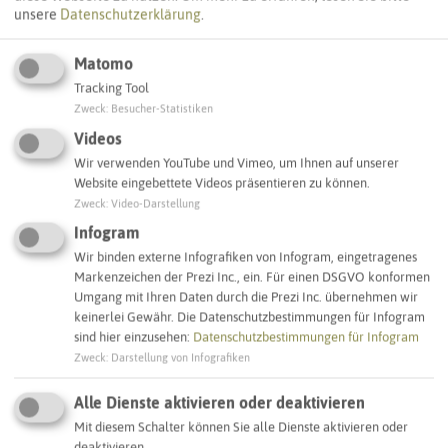
unsere
Datenschutzerklärung
.
Matomo
Tracking Tool
Zweck
:
Besucher-Statistiken
Leaflet
|
©
OpenStreetMap
contributors |
weitere Lizenzen
Videos
Wir verwenden YouTube und Vimeo, um Ihnen auf unserer
Adresse:
Website eingebettete Videos präsentieren zu können.
Platane (ND 107)
Zweck
:
Video-Darstellung
Vestische Allee 14
Infogram
46282 Dorsten
Wir binden externe Infografiken von Infogram, eingetragenes
Markenzeichen der Prezi Inc., ein. Für einen DSGVO konformen
Interaktive Karte
Umgang mit Ihren Daten durch die Prezi Inc. übernehmen wir
keinerlei Gewähr. Die Datenschutzbestimmungen für Infogram
sind hier einzusehen:
Datenschutzbestimmungen für Infogram
Zweck
:
Darstellung von Infografiken
SCHLAGWORTE
So ordnen wir dieses Objekt ein
Alle Dienste aktivieren oder deaktivieren
Mit diesem Schalter können Sie alle Dienste aktivieren oder
Baum (ND)
Dorsten
deaktivieren.