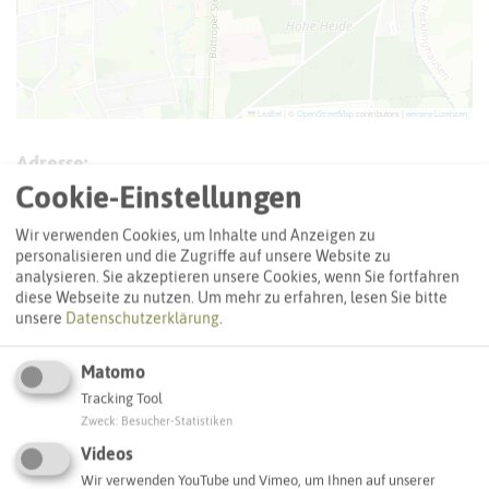
Leaflet
|
©
OpenStreetMap
contributors |
weitere Lizenzen
Adresse:
Cookie-Einstellungen
Grundschulverbund Gregor Teilstandort Gregorschule
Gregorstraße 12
Wir verwenden Cookies, um Inhalte und Anzeigen zu
46244 Bottrop
personalisieren und die Zugriffe auf unsere Website zu
analysieren. Sie akzeptieren unsere Cookies, wenn Sie fortfahren
Webseite
diese Webseite zu nutzen.
Um mehr zu erfahren, lesen Sie bitte
unsere
Datenschutzerklärung
.
Matomo
Interaktive Karte
Tracking Tool
Zweck
:
Besucher-Statistiken
Videos
SCHLAGWORTE
So ordnen wir dieses Objekt ein
Wir verwenden YouTube und Vimeo, um Ihnen auf unserer