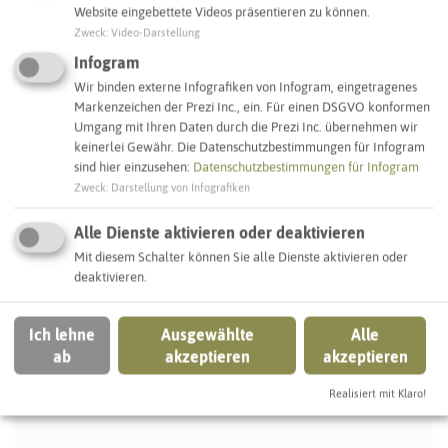
Website eingebettete Videos präsentieren zu können.
Zweck
:
Video-Darstellung
Ganztagsschulen
Grundschulen
Infogram
Wir binden externe Infografiken von Infogram, eingetragenes
Bottrop
Markenzeichen der Prezi Inc., ein. Für einen DSGVO konformen
Umgang mit Ihren Daten durch die Prezi Inc. übernehmen wir
keinerlei Gewähr. Die Datenschutzbestimmungen für Infogram
sind hier einzusehen:
Datenschutzbestimmungen für Infogram
IN DER UMGEBUNG
Zweck
:
Darstellung von Infografiken
Was Sie sonst noch entdecken können
Alle Dienste aktivieren oder deaktivieren
Mit diesem Schalter können Sie alle Dienste aktivieren oder
BOTTROP
deaktivieren.
Ich lehne
Ausgewählte
Alle
ab
akzeptieren
akzeptieren
Realisiert mit Klaro!