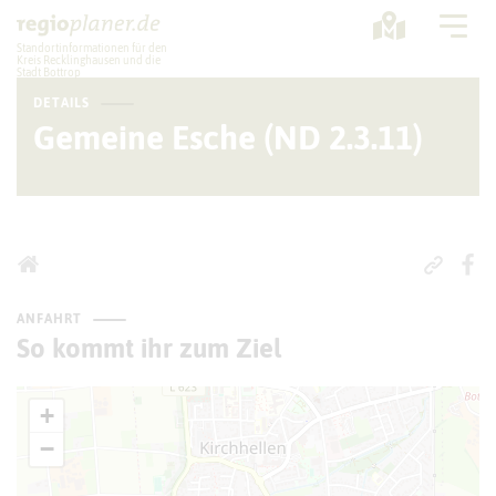
Standortinformationen für den
Kreis Recklinghausen und die
Stadt Bottrop
DETAILS
Planung
Gemeine Esche (ND 2.3.11)
Standorte
Statistik
Service
ANFAHRT
So kommt ihr zum Ziel
+
−