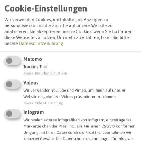
Cookie-Einstellungen
Gemeine Esche (ND 2.3.11)
46244 Bottrop
Wir verwenden Cookies, um Inhalte und Anzeigen zu
personalisieren und die Zugriffe auf unsere Website zu
Interaktive Karte
analysieren. Sie akzeptieren unsere Cookies, wenn Sie fortfahren
diese Webseite zu nutzen.
Um mehr zu erfahren, lesen Sie bitte
unsere
Datenschutzerklärung
.
SCHLAGWORTE
So ordnen wir dieses Objekt ein
Matomo
Tracking Tool
Zweck
:
Besucher-Statistiken
Baum (ND)
Bottrop
Videos
Wir verwenden YouTube und Vimeo, um Ihnen auf unserer
Website eingebettete Videos präsentieren zu können.
IN DER UMGEBUNG
Zweck
:
Video-Darstellung
Was Sie sonst noch entdecken können
Infogram
Wir binden externe Infografiken von Infogram, eingetragenes
Markenzeichen der Prezi Inc., ein. Für einen DSGVO konformen
BOTTROP
Umgang mit Ihren Daten durch die Prezi Inc. übernehmen wir
keinerlei Gewähr. Die Datenschutzbestimmungen für Infogram