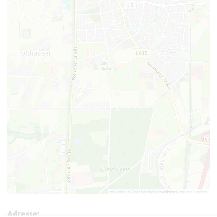
Leaflet
|
©
OpenStreetMap
contributors |
weitere Lizenzen
Adresse: