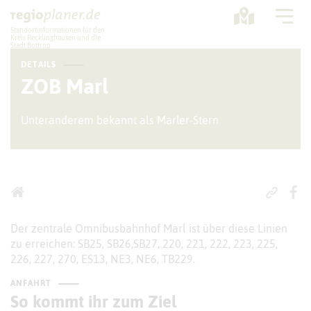
Standortinformationen für den
Kreis Recklinghausen und die
Stadt Bottrop
DETAILS
Planung
ZOB Marl
Standorte
Unteranderem bekannt als Marler-Stern
Statistik
Service
Der zentrale Omnibusbahnhof Marl ist über diese Linien
zu erreichen: SB25, SB26,SB27, 220, 221, 222, 223, 225,
226, 227, 270, ES13, NE3, NE6, TB229.
ANFAHRT
So kommt ihr zum Ziel