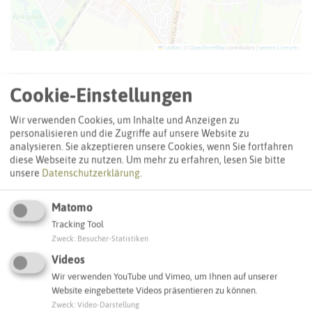
Leaflet
|
©
OpenStreetMap
contributors |
weitere Lizenzen
Adresse:
Cookie-Einstellungen
ZOB Marl
Bergstraße
Wir verwenden Cookies, um Inhalte und Anzeigen zu
45770 Marl
personalisieren und die Zugriffe auf unsere Website zu
analysieren. Sie akzeptieren unsere Cookies, wenn Sie fortfahren
diese Webseite zu nutzen.
Um mehr zu erfahren, lesen Sie bitte
Webseite
unsere
Datenschutzerklärung
.
Matomo
Interaktive Karte
Tracking Tool
Zweck
:
Besucher-Statistiken
Videos
SCHLAGWORTE
Wir verwenden YouTube und Vimeo, um Ihnen auf unserer
So ordnen wir dieses Objekt ein
Website eingebettete Videos präsentieren zu können.
Zweck
:
Video-Darstellung