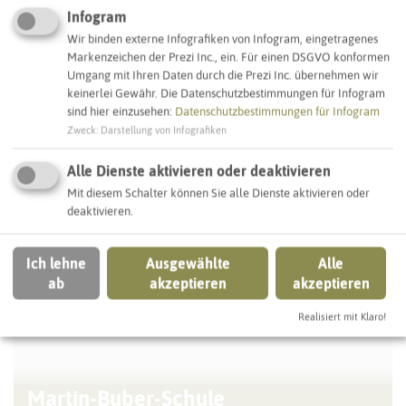
Busbahnhöfe
Verkehr
Marl
Infogram
Wir binden externe Infografiken von Infogram, eingetragenes
Markenzeichen der Prezi Inc., ein. Für einen DSGVO konformen
Umgang mit Ihren Daten durch die Prezi Inc. übernehmen wir
IN DER UMGEBUNG
keinerlei Gewähr. Die Datenschutzbestimmungen für Infogram
Was Sie sonst noch entdecken können
sind hier einzusehen:
Datenschutzbestimmungen für Infogram
Zweck
:
Darstellung von Infografiken
MARL
Alle Dienste aktivieren oder deaktivieren
Mit diesem Schalter können Sie alle Dienste aktivieren oder
deaktivieren.
Ich lehne
Ausgewählte
Alle
ab
akzeptieren
akzeptieren
Realisiert mit Klaro!
Martin-Buber-Schule