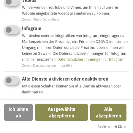
Videos
Wir verwenden YouTube und Vimeo, um Ihnen auf unserer
SCHLAGWORTE
Website eingebettete Videos präsentieren zu können.
So ordnen wir dieses Objekt ein
Zweck
:
Video-Darstellung
Infogram
Kindergärten
Kindergärten (Städtischer)
Wir binden externe Infografiken von Infogram, eingetragenes
Markenzeichen der Prezi Inc., ein. Für einen DSGVO konformen
Umgang mit Ihren Daten durch die Prezi Inc. übernehmen wir
Kindertagestätten
Recklinghausen
keinerlei Gewähr. Die Datenschutzbestimmungen für Infogram
sind hier einzusehen:
Datenschutzbestimmungen für Infogram
Zweck
:
Darstellung von Infografiken
IN DER UMGEBUNG
Alle Dienste aktivieren oder deaktivieren
Was Sie sonst noch entdecken können
Mit diesem Schalter können Sie alle Dienste aktivieren oder
deaktivieren.
RECKLINGHAUSEN
Ich lehne
Ausgewählte
Alle
ab
akzeptieren
akzeptieren
Realisiert mit Klaro!