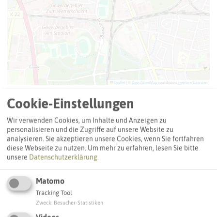
Leaflet
|
©
OpenStreetMap
contributors |
weitere Lizenzen
Cookie-Einstellungen
Adresse:
Städt. Kindergarten Stenkhoffstraße
Wir verwenden Cookies, um Inhalte und Anzeigen zu
personalisieren und die Zugriffe auf unsere Website zu
Stenkhoffstraße 2
analysieren. Sie akzeptieren unsere Cookies, wenn Sie fortfahren
45659 Recklinghausen
diese Webseite zu nutzen.
Um mehr zu erfahren, lesen Sie bitte
unsere
Datenschutzerklärung
.
Webseite
Matomo
Tracking Tool
Interaktive Karte
Zweck
:
Besucher-Statistiken