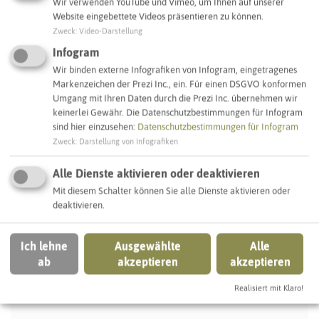
Wir verwenden YouTube und Vimeo, um Ihnen auf unserer
So ordnen wir dieses Objekt ein
Website eingebettete Videos präsentieren zu können.
Zweck
:
Video-Darstellung
Kindergärten
Kindergärten (Städtischer)
Infogram
Wir binden externe Infografiken von Infogram, eingetragenes
Markenzeichen der Prezi Inc., ein. Für einen DSGVO konformen
Kindertagestätten
Gladbeck
Umgang mit Ihren Daten durch die Prezi Inc. übernehmen wir
keinerlei Gewähr. Die Datenschutzbestimmungen für Infogram
sind hier einzusehen:
Datenschutzbestimmungen für Infogram
Zweck
:
Darstellung von Infografiken
IN DER UMGEBUNG
Was Sie sonst noch entdecken können
Alle Dienste aktivieren oder deaktivieren
Mit diesem Schalter können Sie alle Dienste aktivieren oder
deaktivieren.
GLADBECK
Ich lehne
Ausgewählte
Alle
ab
akzeptieren
akzeptieren
Realisiert mit Klaro!