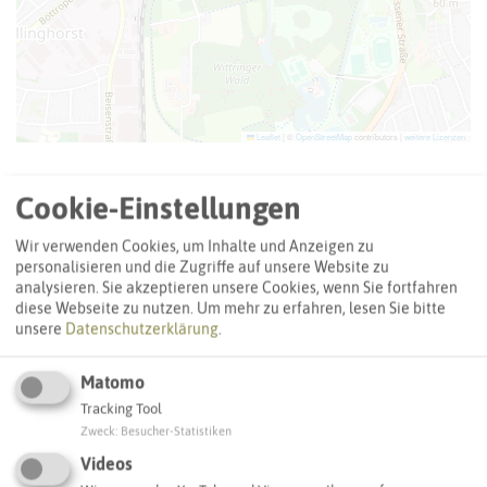
Leaflet
|
©
OpenStreetMap
contributors |
weitere Lizenzen
Adresse:
Cookie-Einstellungen
Städt. Kindergarten Bottroper Straße
Bottroper Straße 128
Wir verwenden Cookies, um Inhalte und Anzeigen zu
personalisieren und die Zugriffe auf unsere Website zu
45964 Gladbeck
analysieren. Sie akzeptieren unsere Cookies, wenn Sie fortfahren
diese Webseite zu nutzen.
Um mehr zu erfahren, lesen Sie bitte
Webseite
unsere
Datenschutzerklärung
.
Matomo
Interaktive Karte
Tracking Tool
Zweck
:
Besucher-Statistiken
Videos
SCHLAGWORTE