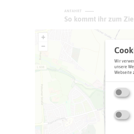
ANFAHRT
So kommt ihr zum Zie
+
−
Cooki
Wir verwen
unsere Web
Webseite 