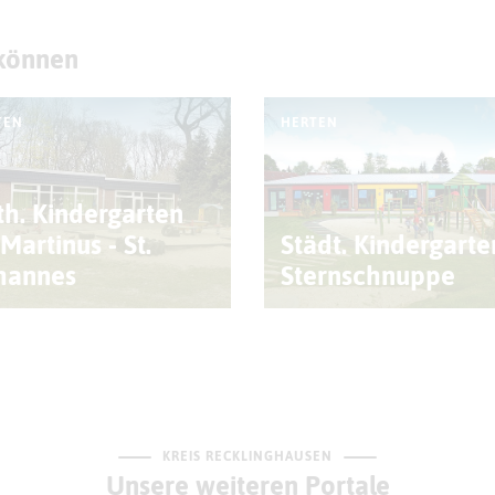
 können
TEN
HERTEN
th. Kindergarten
 Martinus - St.
Städt. Kindergarte
hannes
Sternschnuppe
KREIS RECKLINGHAUSEN
Unsere weiteren Portale