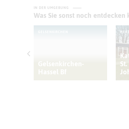
IN DER UMGEBUNG
Was Sie sonst noch entdecken
GELSENKIRCHEN
HER
Ka
Gelsenkirchen-
St.
29)
Hassel Bf
Jo