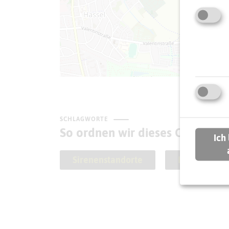
SCHLAGWORTE
So ordnen wir dieses Objekt ei
Ich
Sirenenstandorte
Herten