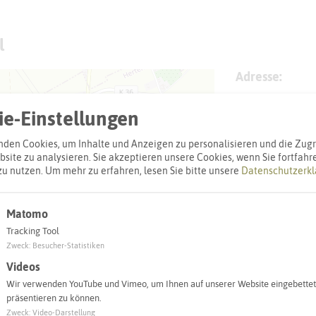
l
Adresse:
Sirene Wallst
e-Einstellungen
Wallstraße 32
45701 Herten
den Cookies, um Inhalte und Anzeigen zu personalisieren und die Zugri
site zu analysieren. Sie akzeptieren unsere Cookies, wenn Sie fortfahr
zu nutzen.
Um mehr zu erfahren, lesen Sie bitte unsere
Datenschutzerkl
Interaktiv
Matomo
Tracking Tool
Zweck
:
Besucher-Statistiken
Videos
Wir verwenden YouTube und Vimeo, um Ihnen auf unserer Website eingebettet
präsentieren zu können.
Zweck
:
Video-Darstellung