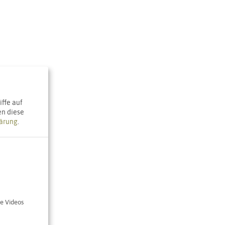
raße
ffe auf
en diese
ärung
.
e Karte
e Videos