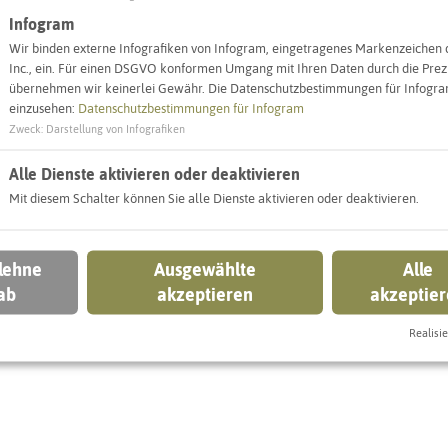
Infogram
Wir binden externe Infografiken von Infogram, eingetragenes Markenzeichen 
Inc., ein. Für einen DSGVO konformen Umgang mit Ihren Daten durch die Prezi
übernehmen wir keinerlei Gewähr. Die Datenschutzbestimmungen für Infogram
einzusehen:
Datenschutzbestimmungen für Infogram
Zweck
:
Darstellung von Infografiken
Leaflet
|
©
OpenStreetMap
contributors |
weitere Lizenzen
Alle Dienste aktivieren oder deaktivieren
Mit diesem Schalter können Sie alle Dienste aktivieren oder deaktivieren.
n
 lehne
Ausgewählte
Alle
ab
akzeptieren
akzeptie
Realisie