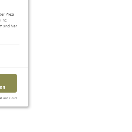
der Prezi
 Inc.
 sind hier
ren
rt mit Klaro!