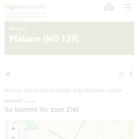
Standortinformationen für den
Kreis Recklinghausen und die
Stadt Bottrop
DETAILS
Planung
Platane (ND 129)
Standorte
Statistik
Service
Bertlich, Gustav-Gläser-Straße, Ecke Bertlicher Straße
ANFAHRT
So kommt ihr zum Ziel
+
−