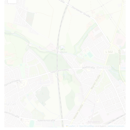
Leaflet
|
©
OpenStreetMap
contributors |
weitere Lizenzen