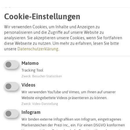
Adresse:
Cookie-Einstellungen
Platane (ND 129)
Gustav-Gläser-Straße 48
Wir verwenden Cookies, um Inhalte und Anzeigen zu
45701 Herten
personalisieren und die Zugriffe auf unsere Website zu
analysieren. Sie akzeptieren unsere Cookies, wenn Sie fortfahren
diese Webseite zu nutzen.
Um mehr zu erfahren, lesen Sie bitte
Interaktive Karte
unsere
Datenschutzerklärung
.
Matomo
SCHLAGWORTE
Tracking Tool
So ordnen wir dieses Objekt ein
Zweck
:
Besucher-Statistiken
Videos
Baum (ND)
Herten
Wir verwenden YouTube und Vimeo, um Ihnen auf unserer
Website eingebettete Videos präsentieren zu können.
Zweck
:
Video-Darstellung
IN DER UMGEBUNG
Infogram
Was Sie sonst noch entdecken können
Wir binden externe Infografiken von Infogram, eingetragenes
Markenzeichen der Prezi Inc., ein. Für einen DSGVO konformen