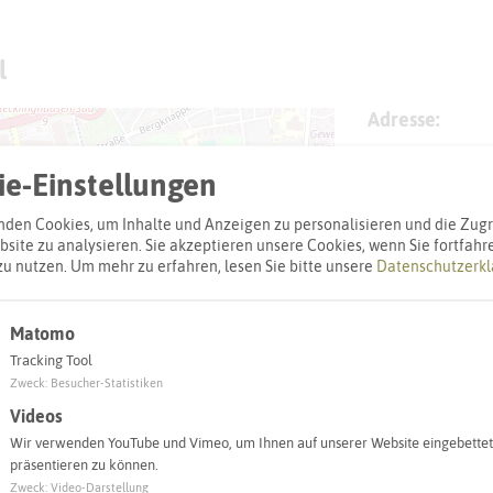
l
Adresse:
Sirene Theod
e-Einstellungen
Theodor-Körne
45661 Reckli
den Cookies, um Inhalte und Anzeigen zu personalisieren und die Zugri
site zu analysieren. Sie akzeptieren unsere Cookies, wenn Sie fortfahr
zu nutzen.
Um mehr zu erfahren, lesen Sie bitte unsere
Datenschutzerkl
Interaktiv
Matomo
Tracking Tool
Zweck
:
Besucher-Statistiken
Videos
Wir verwenden YouTube und Vimeo, um Ihnen auf unserer Website eingebettet
präsentieren zu können.
Zweck
:
Video-Darstellung