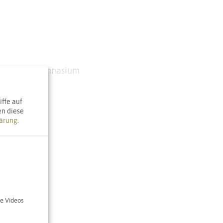
or-Heuss-Gymnasium
r-Straße 25
nghausen
ffe auf
en diese
ärung
.
e Karte
e Videos