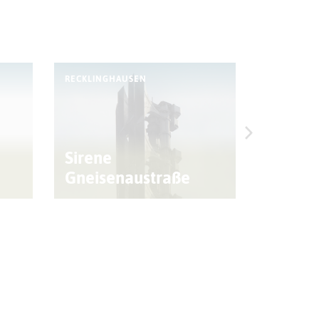
RECKLINGHAUSEN
RECKLING
Sirene
Theod
Gneisenaustraße
Gymna