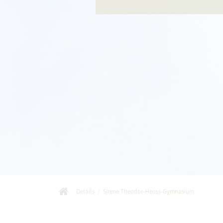
Details
/
Sirene Theodor-Heuss-Gymnasium