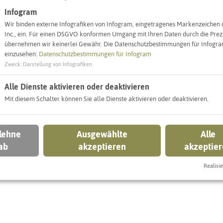
Infogram
Wir binden externe Infografiken von Infogram, eingetragenes Markenzeichen 
Inc., ein. Für einen DSGVO konformen Umgang mit Ihren Daten durch die Prezi
übernehmen wir keinerlei Gewähr. Die Datenschutzbestimmungen für Infogram
einzusehen:
Datenschutzbestimmungen für Infogram
Zweck
:
Darstellung von Infografiken
Leaflet
|
©
OpenStreetMap
contributors |
weitere Lizenzen
Alle Dienste aktivieren oder deaktivieren
Mit diesem Schalter können Sie alle Dienste aktivieren oder deaktivieren.
Objekt ein
 lehne
Ausgewählte
Alle
ab
akzeptieren
akzeptie
Recklinghausen
Realisie