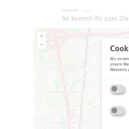
ANFAHRT
So kommt ihr zum Zie
+
−
Cooki
Wir verwen
unsere Web
Webseite 