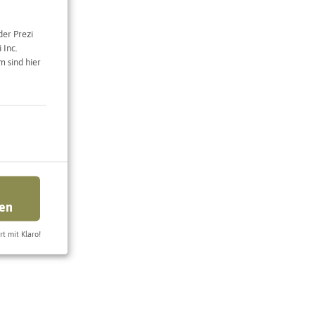
der Prezi
 Inc.
 sind hier
ren
rt mit Klaro!