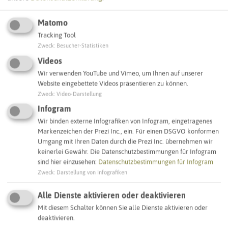
Matomo
Tracking Tool
Leaflet
|
©
OpenStreetMap
contributors |
weitere Lizenzen
Zweck
:
Besucher-Statistiken
Videos
Adresse:
Wir verwenden YouTube und Vimeo, um Ihnen auf unserer
Website eingebettete Videos präsentieren zu können.
Sirene Rathausplatz
Zweck
:
Video-Darstellung
Rathausplatz 1
45739 Oer-Erkenschwick
Infogram
Wir binden externe Infografiken von Infogram, eingetragenes
Markenzeichen der Prezi Inc., ein. Für einen DSGVO konformen
Interaktive Karte
Umgang mit Ihren Daten durch die Prezi Inc. übernehmen wir
keinerlei Gewähr. Die Datenschutzbestimmungen für Infogram
sind hier einzusehen:
Datenschutzbestimmungen für Infogram
SCHLAGWORTE
Zweck
:
Darstellung von Infografiken
So ordnen wir dieses Objekt ein
Alle Dienste aktivieren oder deaktivieren
Sirenenstandorte
Oer-Erkenschwick
Mit diesem Schalter können Sie alle Dienste aktivieren oder
deaktivieren.