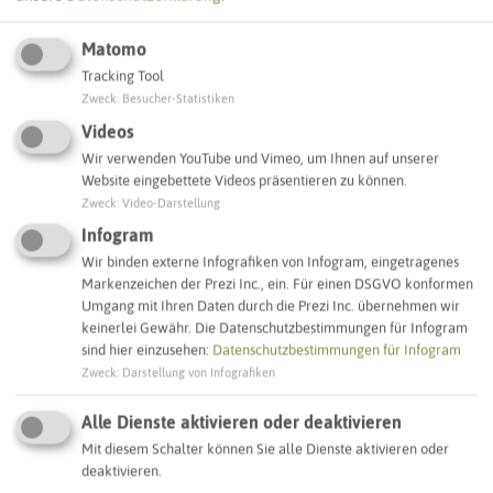
Matomo
Tracking Tool
Leaflet
|
©
OpenStreetMap
contributors |
weitere Lizenzen
Zweck
:
Besucher-Statistiken
Videos
Adresse:
Wir verwenden YouTube und Vimeo, um Ihnen auf unserer
Website eingebettete Videos präsentieren zu können.
Sirene Paschenbergstraße
Zweck
:
Video-Darstellung
Paschenbergstraße 97
45699 Herten
Infogram
Wir binden externe Infografiken von Infogram, eingetragenes
Markenzeichen der Prezi Inc., ein. Für einen DSGVO konformen
Interaktive Karte
Umgang mit Ihren Daten durch die Prezi Inc. übernehmen wir
keinerlei Gewähr. Die Datenschutzbestimmungen für Infogram
sind hier einzusehen:
Datenschutzbestimmungen für Infogram
SCHLAGWORTE
Zweck
:
Darstellung von Infografiken
So ordnen wir dieses Objekt ein
Alle Dienste aktivieren oder deaktivieren
Sirenenstandorte
Herten
Mit diesem Schalter können Sie alle Dienste aktivieren oder
deaktivieren.