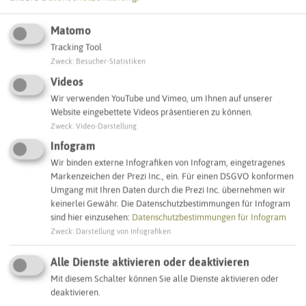
Matomo
Tracking Tool
Leaflet
|
©
OpenStreetMap
contributors |
weitere Lizenzen
Zweck
:
Besucher-Statistiken
Videos
Adresse:
Wir verwenden YouTube und Vimeo, um Ihnen auf unserer
Website eingebettete Videos präsentieren zu können.
Sirene Mehrfamilienhaus Merveldtstraße
Zweck
:
Video-Darstellung
Merveldtstraße 253
45663 Recklinghausen
Infogram
Wir binden externe Infografiken von Infogram, eingetragenes
Markenzeichen der Prezi Inc., ein. Für einen DSGVO konformen
Interaktive Karte
Umgang mit Ihren Daten durch die Prezi Inc. übernehmen wir
keinerlei Gewähr. Die Datenschutzbestimmungen für Infogram
sind hier einzusehen:
Datenschutzbestimmungen für Infogram
SCHLAGWORTE
Zweck
:
Darstellung von Infografiken
So ordnen wir dieses Objekt ein
Alle Dienste aktivieren oder deaktivieren
Sirenenstandorte
Recklinghausen
Mit diesem Schalter können Sie alle Dienste aktivieren oder
deaktivieren.