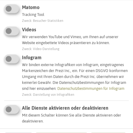
Matomo
Tracking Tool
Zweck
:
Besucher-Statistiken
Leaflet
|
©
OpenStreetMap
contributors |
weitere Lizenzen
Videos
Wir verwenden YouTube und Vimeo, um Ihnen auf unserer
Adresse:
Website eingebettete Videos präsentieren zu können.
Sirene Jahnstraße
Zweck
:
Video-Darstellung
Jahnstraße
Infogram
45721 Haltern am See
Wir binden externe Infografiken von Infogram, eingetragenes
Markenzeichen der Prezi Inc., ein. Für einen DSGVO konformen
Umgang mit Ihren Daten durch die Prezi Inc. übernehmen wir
Interaktive Karte
keinerlei Gewähr. Die Datenschutzbestimmungen für Infogram
sind hier einzusehen:
Datenschutzbestimmungen für Infogram
Zweck
:
Darstellung von Infografiken
SCHLAGWORTE
So ordnen wir dieses Objekt ein
Alle Dienste aktivieren oder deaktivieren
Mit diesem Schalter können Sie alle Dienste aktivieren oder
Sirenenstandorte
Haltern am See
deaktivieren.