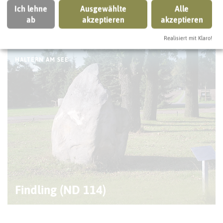
Ich lehne
Ausgewählte
Alle
IN DER UMGEBUNG
ab
akzeptieren
akzeptieren
Was Sie sonst noch entdecken können
Realisiert mit Klaro!
HALTERN AM SEE
Findling (ND 114)