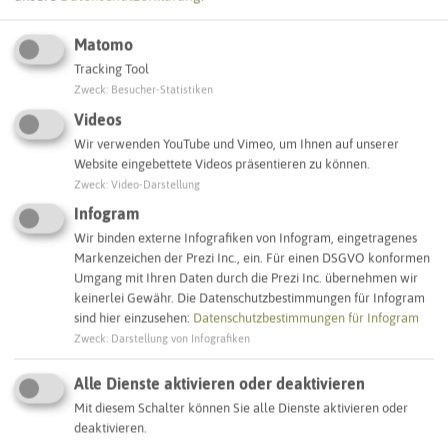
Matomo
Tracking Tool
Leaflet
|
©
OpenStreetMap
contributors |
weitere Lizenzen
Zweck
:
Besucher-Statistiken
Videos
Adresse:
Wir verwenden YouTube und Vimeo, um Ihnen auf unserer
Website eingebettete Videos präsentieren zu können.
Sirene Haardstraße
Zweck
:
Video-Darstellung
Haardstraße 36
45739 Oer-Erkenschwick
Infogram
Wir binden externe Infografiken von Infogram, eingetragenes
Markenzeichen der Prezi Inc., ein. Für einen DSGVO konformen
Interaktive Karte
Umgang mit Ihren Daten durch die Prezi Inc. übernehmen wir
keinerlei Gewähr. Die Datenschutzbestimmungen für Infogram
sind hier einzusehen:
Datenschutzbestimmungen für Infogram
SCHLAGWORTE
Zweck
:
Darstellung von Infografiken
So ordnen wir dieses Objekt ein
Alle Dienste aktivieren oder deaktivieren
Sirenenstandorte
Oer-Erkenschwick
Mit diesem Schalter können Sie alle Dienste aktivieren oder
deaktivieren.