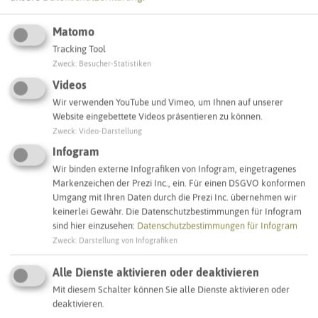
Matomo
Tracking Tool
Leaflet
|
©
OpenStreetMap
contributors |
weitere Lizenzen
Zweck
:
Besucher-Statistiken
Videos
Adresse:
Wir verwenden YouTube und Vimeo, um Ihnen auf unserer
Website eingebettete Videos präsentieren zu können.
Sirene Gneisenaustraße
Zweck
:
Video-Darstellung
Gneisenaustraße 49
45661 Recklinghausen
Infogram
Wir binden externe Infografiken von Infogram, eingetragenes
Markenzeichen der Prezi Inc., ein. Für einen DSGVO konformen
Interaktive Karte
Umgang mit Ihren Daten durch die Prezi Inc. übernehmen wir
keinerlei Gewähr. Die Datenschutzbestimmungen für Infogram
sind hier einzusehen:
Datenschutzbestimmungen für Infogram
SCHLAGWORTE
Zweck
:
Darstellung von Infografiken
So ordnen wir dieses Objekt ein
Alle Dienste aktivieren oder deaktivieren
Sirenenstandorte
Recklinghausen
Mit diesem Schalter können Sie alle Dienste aktivieren oder
deaktivieren.