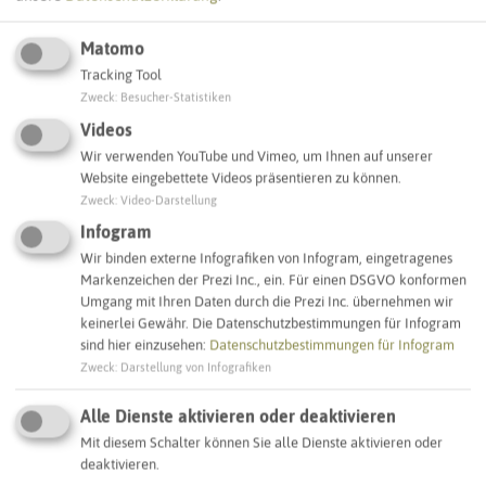
Matomo
Tracking Tool
Leaflet
|
©
OpenStreetMap
contributors |
weitere Lizenzen
Zweck
:
Besucher-Statistiken
Videos
Adresse:
Wir verwenden YouTube und Vimeo, um Ihnen auf unserer
Website eingebettete Videos präsentieren zu können.
Sirene Bushaltestelle Eppendorfer Straße
Zweck
:
Video-Darstellung
Eppendorfer Straße 10
45721 Haltern am See
Infogram
Wir binden externe Infografiken von Infogram, eingetragenes
Markenzeichen der Prezi Inc., ein. Für einen DSGVO konformen
Interaktive Karte
Umgang mit Ihren Daten durch die Prezi Inc. übernehmen wir
keinerlei Gewähr. Die Datenschutzbestimmungen für Infogram
sind hier einzusehen:
Datenschutzbestimmungen für Infogram
SCHLAGWORTE
Zweck
:
Darstellung von Infografiken
So ordnen wir dieses Objekt ein
Alle Dienste aktivieren oder deaktivieren
Sirenenstandorte
Haltern am See
Mit diesem Schalter können Sie alle Dienste aktivieren oder
deaktivieren.