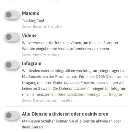
Matomo
Tracking Tool
Leaflet
|
©
OpenStreetMap
contributors |
weitere Lizenzen
Zweck
:
Besucher-Statistiken
Videos
Adresse:
Wir verwenden YouTube und Vimeo, um Ihnen auf unserer
Website eingebettete Videos präsentieren zu können.
Sirene Alter Garten
Zweck
:
Video-Darstellung
Alter Garten 18
44581 Castrop-Rauxel
Infogram
Wir binden externe Infografiken von Infogram, eingetragenes
Markenzeichen der Prezi Inc., ein. Für einen DSGVO konformen
Interaktive Karte
Umgang mit Ihren Daten durch die Prezi Inc. übernehmen wir
keinerlei Gewähr. Die Datenschutzbestimmungen für Infogram
sind hier einzusehen:
Datenschutzbestimmungen für Infogram
SCHLAGWORTE
Zweck
:
Darstellung von Infografiken
So ordnen wir dieses Objekt ein
Alle Dienste aktivieren oder deaktivieren
Sirenenstandorte
Castrop-Rauxel
Mit diesem Schalter können Sie alle Dienste aktivieren oder
deaktivieren.