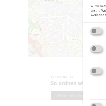
Wir verwen
unsere Web
Webseite 
SCHLAGWORTE
So ordnen wir dieses 
Förderschulen
Gan