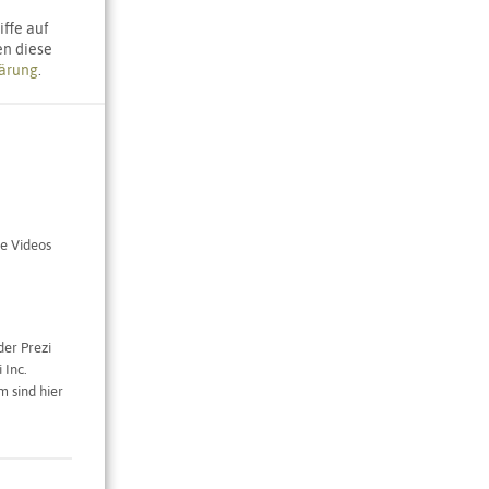
ffe auf
en diese
ärung
.
e Videos
der Prezi
 Inc.
 sind hier