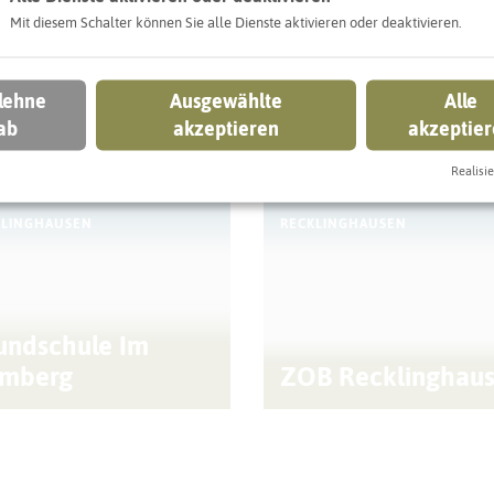
Mit diesem Schalter können Sie alle Dienste aktivieren oder deaktivieren.
 lehne
Ausgewählte
Alle
ab
akzeptieren
akzeptie
ntdecken können
Realisie
KLINGHAUSEN
RECKLINGHAUSEN
undschule Im
mberg
ZOB Recklinghau