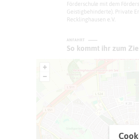
Förderschule mit dem Förders
Geistigbehinderte). Private E
Recklinghausen e.V.
ANFAHRT
So kommt ihr zum Zie
+
−
Cooki