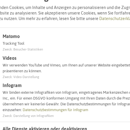
den Cookies, um Inhalte und Anzeigen zu personalisieren und die Zugri
site zu analysieren. Sie akzeptieren unsere Cookies, wenn Sie fortfahr
zu nutzen.
Um mehr zu erfahren, lesen Sie bitte unsere
Datenschutzerkl
Matomo
Tracking Tool
Zweck
:
Besucher-Statistiken
Videos
Wir verwenden YouTube und Vimeo, um Ihnen auf unserer Website eingebettet
Leaflet
|
©
OpenStreetMap
contributors |
weitere Lizenzen
präsentieren zu können.
Zweck
:
Video-Darstellung
Infogram
Wir binden externe Infografiken von Infogram, eingetragenes Markenzeichen 
Inc., ein. Für einen DSGVO konformen Umgang mit Ihren Daten durch die Prezi
Objekt ein
übernehmen wir keinerlei Gewähr. Die Datenschutzbestimmungen für Infogram
einzusehen:
Datenschutzbestimmungen für Infogram
Zweck
:
Darstellung von Infografiken
ztagsschulen
Recklinghausen
Alle Dienste aktivieren oder deaktivieren