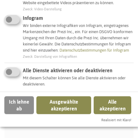
Website eingebettete Videos präsentieren zu können.
SCHLAGWORTE
Zweck
:
Video-Darstellung
So ordnen wir dieses Objekt ein
Infogram
Wir binden externe Infografiken von Infogram, eingetragenes
Krankenhaus
Recklinghausen
Markenzeichen der Prezi Inc., ein. Für einen DSGVO konformen
Umgang mit Ihren Daten durch die Prezi Inc. übernehmen wir
keinerlei Gewähr. Die Datenschutzbestimmungen für Infogram
sind hier einzusehen:
Datenschutzbestimmungen für Infogram
IN DER UMGEBUNG
Zweck
:
Darstellung von Infografiken
Was Sie sonst noch entdecken können
Alle Dienste aktivieren oder deaktivieren
Mit diesem Schalter können Sie alle Dienste aktivieren oder
RECKLINGHAUSEN
deaktivieren.
Ich lehne
Ausgewählte
Alle
ab
akzeptieren
akzeptieren
Realisiert mit Klaro!