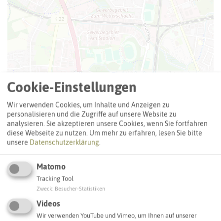
Leaflet
|
©
OpenStreetMap
contributors |
weitere Lizenzen
Cookie-Einstellungen
Adresse:
Wir verwenden Cookies, um Inhalte und Anzeigen zu
Prosper-Hospital Recklinghausen
personalisieren und die Zugriffe auf unsere Website zu
Mühlenstraße 27
analysieren. Sie akzeptieren unsere Cookies, wenn Sie fortfahren
45657 Recklinghausen
diese Webseite zu nutzen.
Um mehr zu erfahren, lesen Sie bitte
unsere
Datenschutzerklärung
.
Webseite
Matomo
Tracking Tool
Zweck
:
Besucher-Statistiken
Interaktive Karte
Videos
Wir verwenden YouTube und Vimeo, um Ihnen auf unserer