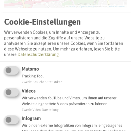
Leaflet
|
©
OpenStreetMap
contributors |
weitere Lizenzen
Adresse:
Cookie-Einstellungen
Notfall-Infopunkt Stadthaus 1 Marl
Wir verwenden Cookies, um Inhalte und Anzeigen zu
Carl-Duisberg-Straße 165
personalisieren und die Zugriffe auf unsere Website zu
45768 Marl
analysieren. Sie akzeptieren unsere Cookies, wenn Sie fortfahren
diese Webseite zu nutzen.
Um mehr zu erfahren, lesen Sie bitte
unsere
Datenschutzerklärung
.
Interaktive Karte
Matomo
SCHLAGWORTE
Tracking Tool
So ordnen wir dieses Objekt ein
Zweck
:
Besucher-Statistiken
Videos
Wir verwenden YouTube und Vimeo, um Ihnen auf unserer
Notfall-Infopunkt
Marl
Website eingebettete Videos präsentieren zu können.
Zweck
:
Video-Darstellung
Infogram
IN DER UMGEBUNG
Wir binden externe Infografiken von Infogram, eingetragenes
Was Sie sonst noch entdecken können