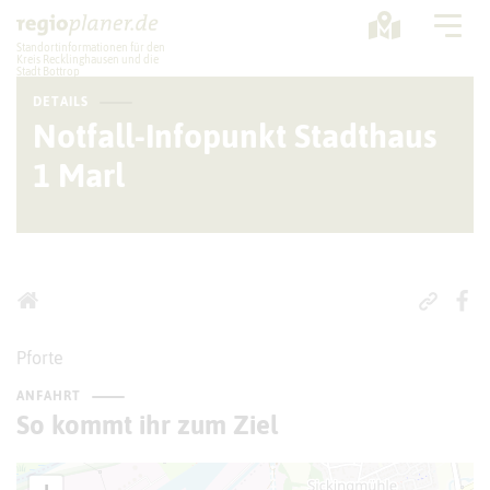
Standortinformationen für den
Kreis Recklinghausen und die
Stadt Bottrop
DETAILS
Planung
Notfall-Infopunkt Stadthaus
1 Marl
Standorte
Statistik
Service
Pforte
ANFAHRT
So kommt ihr zum Ziel