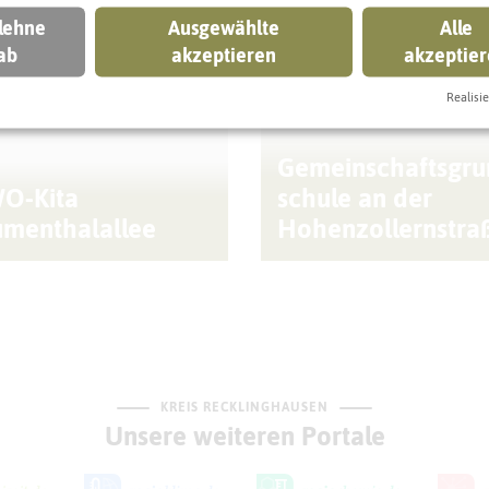
 können
 lehne
Ausgewählte
Alle
ab
akzeptieren
akzeptie
KLINGHAUSEN
RECKLINGHAUSEN
Realisie
Gemeinschaftsgru
O-Kita
schule an der
umenthalallee
Hohenzollernstra
KREIS RECKLINGHAUSEN
Unsere weiteren Portale