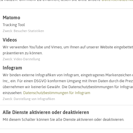
Matomo
Tracking Tool
Zweck
:
Besucher-Statistiken
Leaflet
|
©
OpenStreetMap
contributors |
weitere Lizenzen
Videos
Wir verwenden YouTube und Vimeo, um Ihnen auf unserer Website eingebettet
präsentieren zu können.
Zweck
:
Video-Darstellung
n
Infogram
Wir binden externe Infografiken von Infogram, eingetragenes Markenzeichen 
sen
Inc., ein. Für einen DSGVO konformen Umgang mit Ihren Daten durch die Prezi
übernehmen wir keinerlei Gewähr. Die Datenschutzbestimmungen für Infogram
einzusehen:
Datenschutzbestimmungen für Infogram
Zweck
:
Darstellung von Infografiken
Alle Dienste aktivieren oder deaktivieren
Mit diesem Schalter können Sie alle Dienste aktivieren oder deaktivieren.