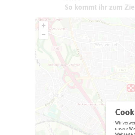
So kommt ihr zum Zie
+
−
Cooki
Wir verwen
unsere Web
Webseite 