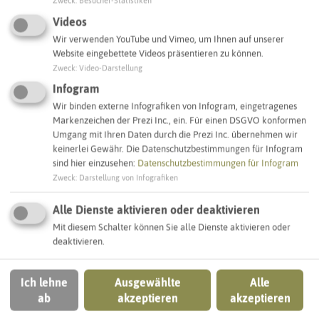
Webseite
Zweck
:
Besucher-Statistiken
Videos
Wir verwenden YouTube und Vimeo, um Ihnen auf unserer
Website eingebettete Videos präsentieren zu können.
Interaktive Karte
Zweck
:
Video-Darstellung
Infogram
SCHLAGWORTE
Wir binden externe Infografiken von Infogram, eingetragenes
So ordnen wir dieses Objekt ein
Markenzeichen der Prezi Inc., ein. Für einen DSGVO konformen
Umgang mit Ihren Daten durch die Prezi Inc. übernehmen wir
keinerlei Gewähr. Die Datenschutzbestimmungen für Infogram
Kinderklinik
Marl
sind hier einzusehen:
Datenschutzbestimmungen für Infogram
Zweck
:
Darstellung von Infografiken
Alle Dienste aktivieren oder deaktivieren
IN DER UMGEBUNG
Mit diesem Schalter können Sie alle Dienste aktivieren oder
Was Sie sonst noch entdecken können
deaktivieren.
MARL
Ich lehne
Ausgewählte
Alle
ab
akzeptieren
akzeptieren