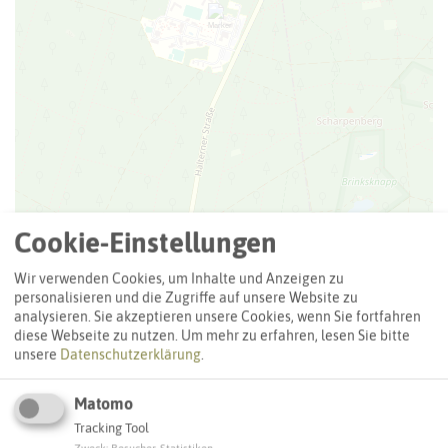
Cookie-Einstellungen
Wir verwenden Cookies, um Inhalte und Anzeigen zu
Leaflet
|
©
OpenStreetMap
contributors |
weitere Lizenzen
personalisieren und die Zugriffe auf unsere Website zu
analysieren. Sie akzeptieren unsere Cookies, wenn Sie fortfahren
Adresse:
diese Webseite zu nutzen.
Um mehr zu erfahren, lesen Sie bitte
unsere
Datenschutzerklärung
.
LWL-Klinik für Kinder- und Jugendpsychatrie
Halterner Straße 525
45770 Marl
Matomo
Tracking Tool