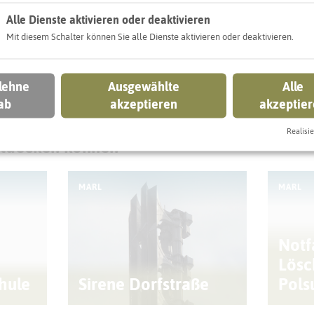
Alle Dienste aktivieren oder deaktivieren
Mit diesem Schalter können Sie alle Dienste aktivieren oder deaktivieren.
 lehne
Ausgewählte
Alle
ab
akzeptieren
akzeptie
Realisie
ntdecken können
MARL
MARL
Notf
Lösc
hule
Sirene Dorfstraße
Pol