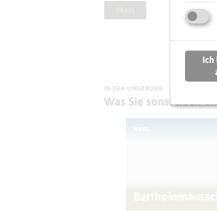
Marl
Ich
IN DER UMGEBUNG
Was Sie sonst noch e
MARL
Bartholomäussc