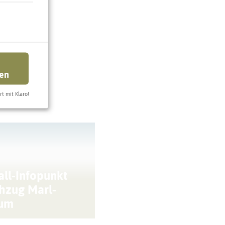
ren
rt mit Klaro!
all-Infopunkt
hzug Marl-
sum