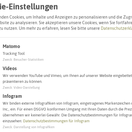
e-Einstellungen
den Cookies, um Inhalte und Anzeigen zu personalisieren und die Zugri
site zu analysieren. Sie akzeptieren unsere Cookies, wenn Sie fortfahr
zu nutzen.
Um mehr zu erfahren, lesen Sie bitte unsere
Datenschutzerkl
Matomo
Tracking Tool
Zweck
:
Besucher-Statistiken
Videos
Leaflet
|
©
OpenStreetMap
contributors |
weitere Lizenzen
Wir verwenden YouTube und Vimeo, um Ihnen auf unserer Website eingebettet
präsentieren zu können.
Zweck
:
Video-Darstellung
Infogram
Wir binden externe Infografiken von Infogram, eingetragenes Markenzeichen 
Objekt ein
Inc., ein. Für einen DSGVO konformen Umgang mit Ihren Daten durch die Prezi
übernehmen wir keinerlei Gewähr. Die Datenschutzbestimmungen für Infogram
einzusehen:
Datenschutzbestimmungen für Infogram
ergärten (Katholisch)
Kindertagestätten
Zweck
:
Darstellung von Infografiken