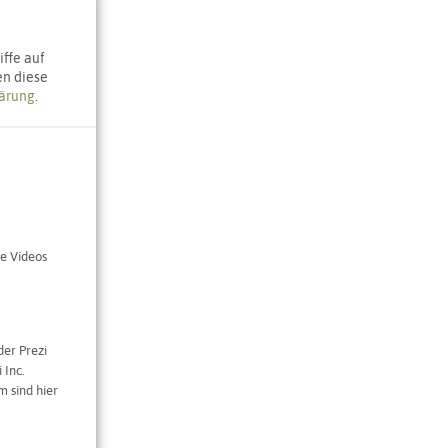
ffe auf
en diese
ärung
.
e Videos
der Prezi
 Inc.
 sind hier