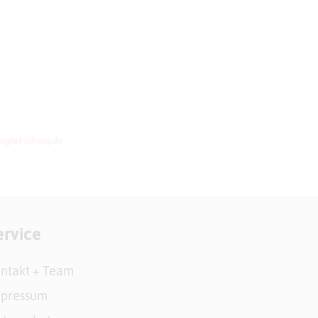
ervice
ntakt + Team
mpressum