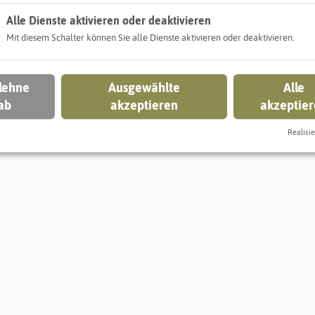
Alle Dienste aktivieren oder deaktivieren
Mit diesem Schalter können Sie alle Dienste aktivieren oder deaktivieren.
 lehne
Ausgewählte
Alle
ab
akzeptieren
akzeptie
n nur angezeigt werden, wenn Sie der Verwendung von "Infogr
Entscheidung anpassen
Realisie