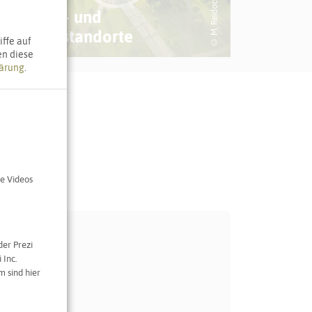
© M. Reidock
Gewerbe- und
Industriestandorte
Bevölk
ffe auf
en diese
ärung
.
e Videos
der Prezi
 Inc.
 sind hier