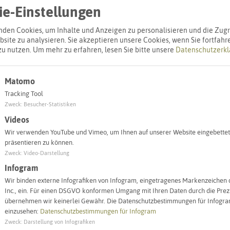
© Devanath via pixabay
usen
e-Einstellungen
Bildungsmonitoring
den Cookies, um Inhalte und Anzeigen zu personalisieren und die Zugri
site zu analysieren. Sie akzeptieren unsere Cookies, wenn Sie fortfahr
zu nutzen.
Um mehr zu erfahren, lesen Sie bitte unsere
Datenschutzerkl
Matomo
Tracking Tool
Zweck
:
Besucher-Statistiken
nen und Daten zu Themen aus dem regioplaner
Videos
Wir verwenden YouTube und Vimeo, um Ihnen auf unserer Website eingebettet
präsentieren zu können.
Zweck
:
Video-Darstellung
Infogram
Wir binden externe Infografiken von Infogram, eingetragenes Markenzeichen 
Inc., ein. Für einen DSGVO konformen Umgang mit Ihren Daten durch die Prezi
übernehmen wir keinerlei Gewähr. Die Datenschutzbestimmungen für Infogram
einzusehen:
Datenschutzbestimmungen für Infogram
Zweck
:
Darstellung von Infografiken