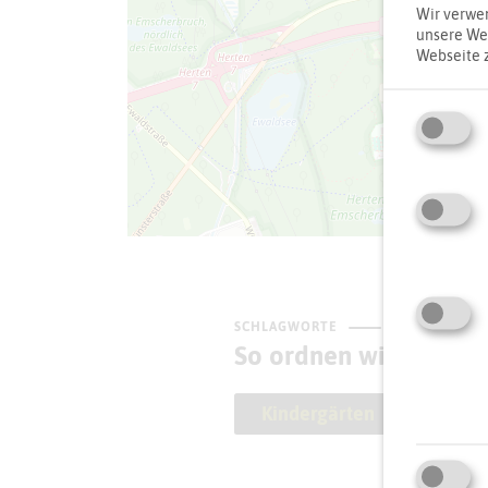
Wir verwen
unsere Web
Webseite 
SCHLAGWORTE
So ordnen wir dieses 
Kindergärten
Kind