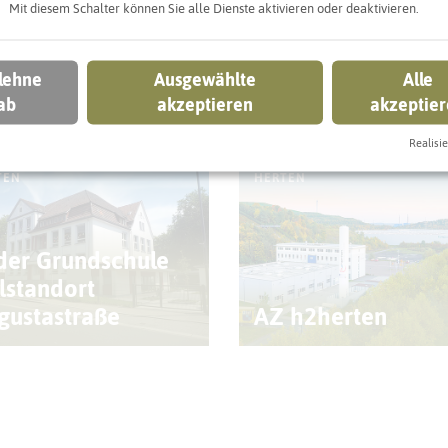
Mit diesem Schalter können Sie alle Dienste aktivieren oder deaktivieren.
 lehne
Ausgewählte
Alle
ab
akzeptieren
akzeptie
ntdecken können
Realisie
TEN
HERTEN
der Grundschule
ilstandort
gustastraße
AZ h2herten