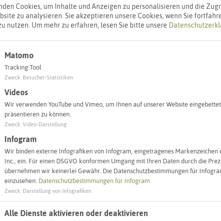
den Cookies, um Inhalte und Anzeigen zu personalisieren und die Zugri
site zu analysieren. Sie akzeptieren unsere Cookies, wenn Sie fortfahr
zu nutzen.
Um mehr zu erfahren, lesen Sie bitte unsere
Datenschutzerkl
Matomo
Tracking Tool
Zweck
:
Besucher-Statistiken
Videos
Wir verwenden YouTube und Vimeo, um Ihnen auf unserer Website eingebettet
Leaflet
|
©
OpenStreetMap
contributors |
weitere Lizenzen
präsentieren zu können.
Zweck
:
Video-Darstellung
Infogram
Wir binden externe Infografiken von Infogram, eingetragenes Markenzeichen 
Objekt ein
Inc., ein. Für einen DSGVO konformen Umgang mit Ihren Daten durch die Prezi
übernehmen wir keinerlei Gewähr. Die Datenschutzbestimmungen für Infogram
einzusehen:
Datenschutzbestimmungen für Infogram
ergärten (AWO)
Kindertagestätten
Hert
Zweck
:
Darstellung von Infografiken
Alle Dienste aktivieren oder deaktivieren