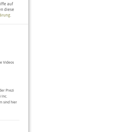
ffe auf
en diese
ärung
.
e Videos
der Prezi
 Inc.
 sind hier
en