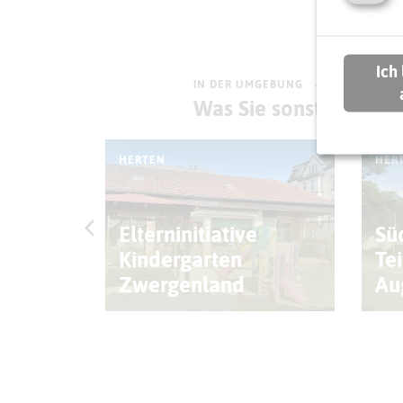
Ich
IN DER UMGEBUNG
Was Sie sonst noch e
HERTEN
HER
Elterninitiative
Sü
 Zeche
Kindergarten
Te
Zwergenland
Au