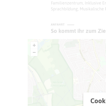
Familienzentrum, Inklusive Er
Sprachbildung, Musikalische
ANFAHRT
So kommt ihr zum Zie
+
−
Cooki