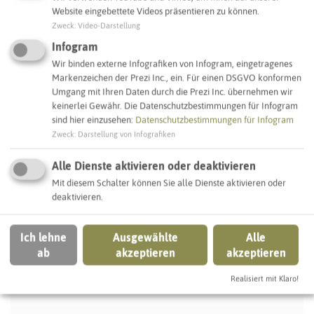
So ordnen wir dieses Objekt ein
Website eingebettete Videos präsentieren zu können.
Zweck
:
Video-Darstellung
Ganztagsschulen
Grundschulen
Infogram
Wir binden externe Infografiken von Infogram, eingetragenes
Recklinghausen
Markenzeichen der Prezi Inc., ein. Für einen DSGVO konformen
Umgang mit Ihren Daten durch die Prezi Inc. übernehmen wir
keinerlei Gewähr. Die Datenschutzbestimmungen für Infogram
sind hier einzusehen:
Datenschutzbestimmungen für Infogram
IN DER UMGEBUNG
Zweck
:
Darstellung von Infografiken
Was Sie sonst noch entdecken können
Alle Dienste aktivieren oder deaktivieren
Mit diesem Schalter können Sie alle Dienste aktivieren oder
RECKLINGHAUSEN
deaktivieren.
Ich lehne
Ausgewählte
Alle
ab
akzeptieren
akzeptieren
Realisiert mit Klaro!