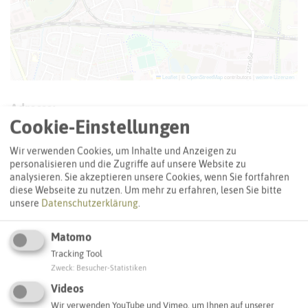
Leaflet
|
©
OpenStreetMap
contributors |
weitere Lizenzen
Adresse:
Cookie-Einstellungen
Gebrüder-Grimm-Schule
Nordseestraße 98
Wir verwenden Cookies, um Inhalte und Anzeigen zu
45665 Recklinghausen
personalisieren und die Zugriffe auf unsere Website zu
analysieren. Sie akzeptieren unsere Cookies, wenn Sie fortfahren
diese Webseite zu nutzen.
Um mehr zu erfahren, lesen Sie bitte
Webseite
unsere
Datenschutzerklärung
.
Matomo
Interaktive Karte
Tracking Tool
Zweck
:
Besucher-Statistiken
Videos
SCHLAGWORTE
Wir verwenden YouTube und Vimeo, um Ihnen auf unserer