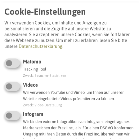
Findling (ND 126)
Cookie-Einstellungen
Golfclub Schloss Westerholt
45701 Herten
Wir verwenden Cookies, um Inhalte und Anzeigen zu
personalisieren und die Zugriffe auf unsere Website zu
analysieren. Sie akzeptieren unsere Cookies, wenn Sie fortfahren
Interaktive Karte
diese Webseite zu nutzen.
Um mehr zu erfahren, lesen Sie bitte
unsere
Datenschutzerklärung
.
SCHLAGWORTE
Matomo
So ordnen wir dieses Objekt ein
Tracking Tool
Zweck
:
Besucher-Statistiken
Findling (ND)
Herten
Videos
Wir verwenden YouTube und Vimeo, um Ihnen auf unserer
Website eingebettete Videos präsentieren zu können.
Zweck
:
Video-Darstellung
IN DER UMGEBUNG
Was Sie sonst noch entdecken können
Infogram
Wir binden externe Infografiken von Infogram, eingetragenes
Markenzeichen der Prezi Inc., ein. Für einen DSGVO konformen
HERTEN
Umgang mit Ihren Daten durch die Prezi Inc. übernehmen wir