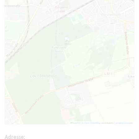
Leaflet
|
©
OpenStreetMap
contributors |
weitere Lizenzen
Adresse: