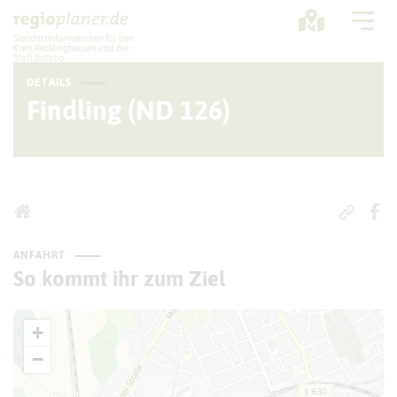
Standortinformationen für den
Kreis Recklinghausen und die
Stadt Bottrop
DETAILS
Planung
Findling (ND 126)
Standorte
Statistik
Service
ANFAHRT
So kommt ihr zum Ziel
+
−