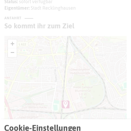
Status:
sofort verfügbar
Eigentümer:
Stadt Recklinghausen
ANFAHRT
So kommt ihr zum Ziel
+
−
Cookie-Einstellungen