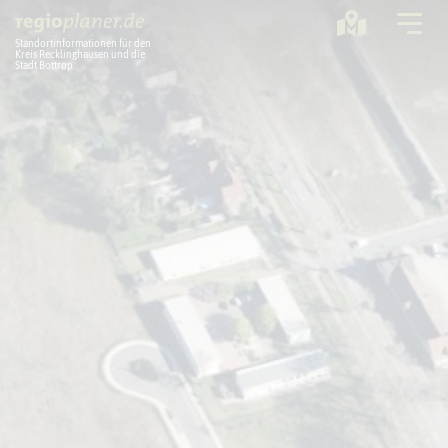
Standortinformationen für den
Kreis Recklinghausen und die
Stadt Bottrop
Planung
Standorte
Statistik
Service