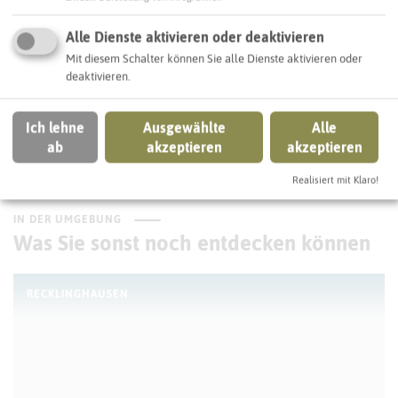
SCHLAGWORTE
Alle Dienste aktivieren oder deaktivieren
So ordnen wir dieses Objekt ein
Mit diesem Schalter können Sie alle Dienste aktivieren oder
deaktivieren.
freie Immobilienstandorte
Ich lehne
Ausgewählte
Alle
ab
akzeptieren
akzeptieren
Recklinghausen
Realisiert mit Klaro!
IN DER UMGEBUNG
Was Sie sonst noch entdecken können
RECKLINGHAUSEN