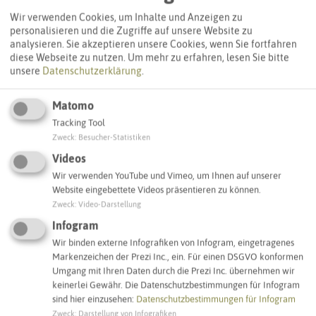
Wir verwenden Cookies, um Inhalte und Anzeigen zu
personalisieren und die Zugriffe auf unsere Website zu
analysieren. Sie akzeptieren unsere Cookies, wenn Sie fortfahren
diese Webseite zu nutzen.
Um mehr zu erfahren, lesen Sie bitte
unsere
Datenschutzerklärung
.
Matomo
Leaflet
|
©
OpenStreetMap
contributors |
weitere Lizenzen
Tracking Tool
Zweck
:
Besucher-Statistiken
Adresse:
Videos
Blumenthal Teilfläche C
Wir verwenden YouTube und Vimeo, um Ihnen auf unserer
Herner Straße
Website eingebettete Videos präsentieren zu können.
45659 Recklinghausen
Zweck
:
Video-Darstellung
Infogram
Webseite
Wir binden externe Infografiken von Infogram, eingetragenes
Markenzeichen der Prezi Inc., ein. Für einen DSGVO konformen
Umgang mit Ihren Daten durch die Prezi Inc. übernehmen wir
keinerlei Gewähr. Die Datenschutzbestimmungen für Infogram
Interaktive Karte
sind hier einzusehen:
Datenschutzbestimmungen für Infogram
Zweck
:
Darstellung von Infografiken