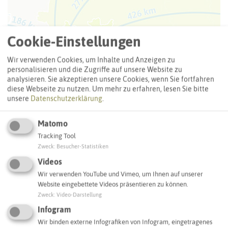
Cookie-Einstellungen
Wir verwenden Cookies, um Inhalte und Anzeigen zu
©
P
a
s
c
a
l
M
e
y
e
h
ö
f
e
r,
B
i
l
d
r
e
c
h
t
e:
K
r
e
i
s
R
e
c
k
l
i
n
g
h
a
u
s
e
personalisieren und die Zugriffe auf unsere Website zu
analysieren. Sie akzeptieren unsere Cookies, wenn Sie fortfahren
diese Webseite zu nutzen.
Um mehr zu erfahren, lesen Sie bitte
unsere
Datenschutzerklärung
.
r
n
newPark in Europa
Matomo
Tracking Tool
Zweck
:
Besucher-Statistiken
Videos
Wir verwenden YouTube und Vimeo, um Ihnen auf unserer
Website eingebettete Videos präsentieren zu können.
Zweck
:
Video-Darstellung
Infogram
Wir binden externe Infografiken von Infogram, eingetragenes