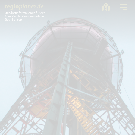
Standortinformationen für den
Kreis Recklinghausen und die
Stadt Bottrop
Planung
Standorte
Statistik
Service