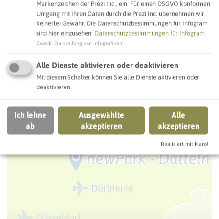
Markenzeichen der Prezi Inc., ein. Für einen DSGVO konformen
Umgang mit Ihren Daten durch die Prezi Inc. übernehmen wir
keinerlei Gewähr. Die Datenschutzbestimmungen für Infogram
sind hier einzusehen:
Datenschutzbestimmungen für Infogram
© Kreis Recklinghausen
Zweck
:
Darstellung von Infografiken
newPark in NRW
Alle Dienste aktivieren oder deaktivieren
Mit diesem Schalter können Sie alle Dienste aktivieren oder
deaktivieren.
Ich lehne
Ausgewählte
Alle
ab
akzeptieren
akzeptieren
Realisiert mit Klaro!
©
P
a
s
c
a
l
M
e
y
e
h
ö
f
e
r,
B
i
l
d
r
e
c
h
t
e:
K
r
e
i
s
R
e
c
k
l
i
n
g
h
a
u
s
e