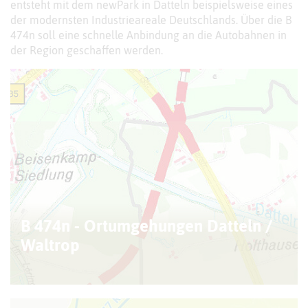
entsteht mit dem newPark in Datteln beispielsweise eines
der modernsten Industrieareale Deutschlands. Über die B
474n soll eine schnelle Anbindung an die Autobahnen in
der Region geschaffen werden.
©
P
a
s
c
a
l
M
e
y
e
h
ö
f
e
r,
B
i
l
d
r
e
c
h
t
e:
K
r
e
i
s
R
e
c
k
l
i
n
g
h
a
u
s
e
B 474n - Ortumgehungen Datteln /
r
n
Waltrop