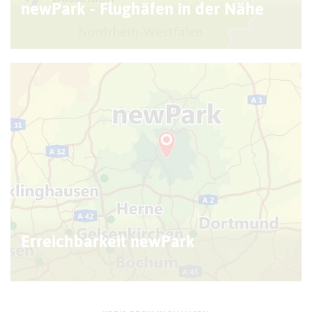
r
n
newPark - Flughäfen in der Nähe
© Kreis Recklinghausen
Erreichbarkeit newPark