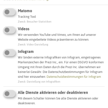
Matomo
Tracking Tool
Leaflet
|
©
OpenStreetMap
contributors |
weitere Lizenzen
Zweck
:
Besucher-Statistiken
Videos
Adresse:
Wir verwenden YouTube und Vimeo, um Ihnen auf unserer
Website eingebettete Videos präsentieren zu können.
Sirene Zum Dachsberg
Zweck
:
Video-Darstellung
Zum Dachsberg 8
45721 Haltern am See
Infogram
Wir binden externe Infografiken von Infogram, eingetragenes
Markenzeichen der Prezi Inc., ein. Für einen DSGVO konformen
Interaktive Karte
Umgang mit Ihren Daten durch die Prezi Inc. übernehmen wir
keinerlei Gewähr. Die Datenschutzbestimmungen für Infogram
sind hier einzusehen:
Datenschutzbestimmungen für Infogram
SCHLAGWORTE
Zweck
:
Darstellung von Infografiken
So ordnen wir dieses Objekt ein
Alle Dienste aktivieren oder deaktivieren
Sirenenstandorte
Haltern am See
Mit diesem Schalter können Sie alle Dienste aktivieren oder
deaktivieren.