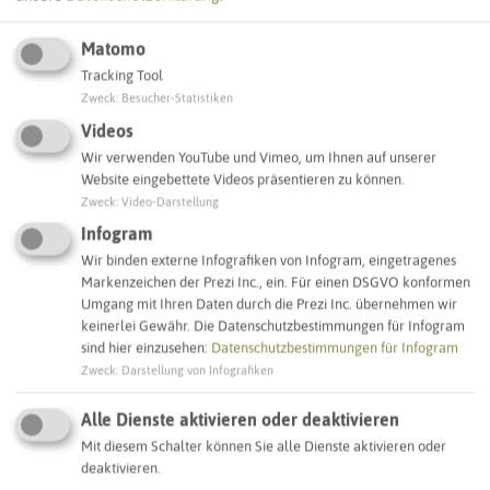
Matomo
Tracking Tool
Leaflet
|
©
OpenStreetMap
contributors |
weitere Lizenzen
Zweck
:
Besucher-Statistiken
Videos
Adresse:
Wir verwenden YouTube und Vimeo, um Ihnen auf unserer
Website eingebettete Videos präsentieren zu können.
Sirene Prosperstraße
Zweck
:
Video-Darstellung
Prosperstraße
46238 Bottrop
Infogram
Wir binden externe Infografiken von Infogram, eingetragenes
Markenzeichen der Prezi Inc., ein. Für einen DSGVO konformen
Interaktive Karte
Umgang mit Ihren Daten durch die Prezi Inc. übernehmen wir
keinerlei Gewähr. Die Datenschutzbestimmungen für Infogram
sind hier einzusehen:
Datenschutzbestimmungen für Infogram
SCHLAGWORTE
Zweck
:
Darstellung von Infografiken
So ordnen wir dieses Objekt ein
Alle Dienste aktivieren oder deaktivieren
Sirenenstandorte
Bottrop
Mit diesem Schalter können Sie alle Dienste aktivieren oder
deaktivieren.