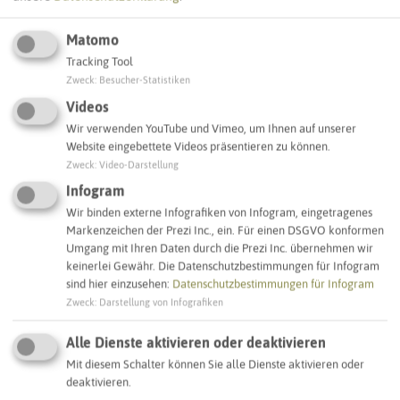
Matomo
Tracking Tool
Leaflet
|
©
OpenStreetMap
contributors |
weitere Lizenzen
Zweck
:
Besucher-Statistiken
Videos
Adresse:
Wir verwenden YouTube und Vimeo, um Ihnen auf unserer
Website eingebettete Videos präsentieren zu können.
Sirene In der Groll
Zweck
:
Video-Darstellung
In der Groll 5
45721 Haltern am See
Infogram
Wir binden externe Infografiken von Infogram, eingetragenes
Markenzeichen der Prezi Inc., ein. Für einen DSGVO konformen
Interaktive Karte
Umgang mit Ihren Daten durch die Prezi Inc. übernehmen wir
keinerlei Gewähr. Die Datenschutzbestimmungen für Infogram
sind hier einzusehen:
Datenschutzbestimmungen für Infogram
SCHLAGWORTE
Zweck
:
Darstellung von Infografiken
So ordnen wir dieses Objekt ein
Alle Dienste aktivieren oder deaktivieren
Sirenenstandorte
Haltern am See
Mit diesem Schalter können Sie alle Dienste aktivieren oder
deaktivieren.