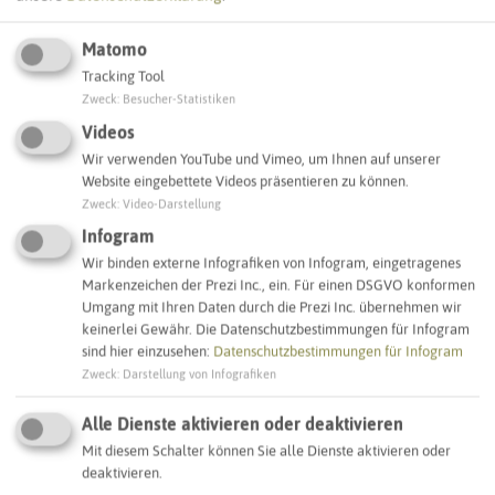
Matomo
Tracking Tool
Leaflet
|
©
OpenStreetMap
contributors |
weitere Lizenzen
Zweck
:
Besucher-Statistiken
Videos
Adresse:
Wir verwenden YouTube und Vimeo, um Ihnen auf unserer
Website eingebettete Videos präsentieren zu können.
Sirene Hochstraße
Zweck
:
Video-Darstellung
Hochstraße 220
45661 Recklinghausen
Infogram
Wir binden externe Infografiken von Infogram, eingetragenes
Markenzeichen der Prezi Inc., ein. Für einen DSGVO konformen
Interaktive Karte
Umgang mit Ihren Daten durch die Prezi Inc. übernehmen wir
keinerlei Gewähr. Die Datenschutzbestimmungen für Infogram
sind hier einzusehen:
Datenschutzbestimmungen für Infogram
SCHLAGWORTE
Zweck
:
Darstellung von Infografiken
So ordnen wir dieses Objekt ein
Alle Dienste aktivieren oder deaktivieren
Sirenenstandorte
Recklinghausen
Mit diesem Schalter können Sie alle Dienste aktivieren oder
deaktivieren.