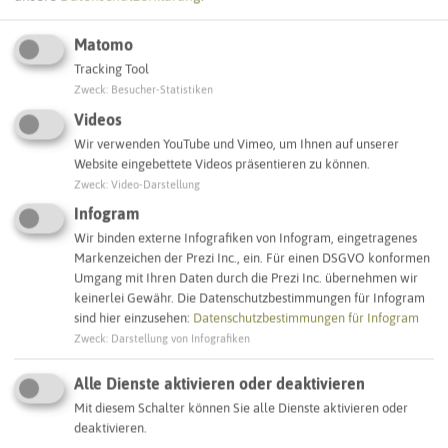
Matomo
Tracking Tool
Leaflet
|
©
OpenStreetMap
contributors |
weitere Lizenzen
Zweck
:
Besucher-Statistiken
Videos
Adresse:
Wir verwenden YouTube und Vimeo, um Ihnen auf unserer
Website eingebettete Videos präsentieren zu können.
Sirene Gartenstraße
Zweck
:
Video-Darstellung
Gartenstraße 56
45699 Herten
Infogram
Wir binden externe Infografiken von Infogram, eingetragenes
Markenzeichen der Prezi Inc., ein. Für einen DSGVO konformen
Interaktive Karte
Umgang mit Ihren Daten durch die Prezi Inc. übernehmen wir
keinerlei Gewähr. Die Datenschutzbestimmungen für Infogram
sind hier einzusehen:
Datenschutzbestimmungen für Infogram
SCHLAGWORTE
Zweck
:
Darstellung von Infografiken
So ordnen wir dieses Objekt ein
Alle Dienste aktivieren oder deaktivieren
Sirenenstandorte
Herten
Mit diesem Schalter können Sie alle Dienste aktivieren oder
deaktivieren.