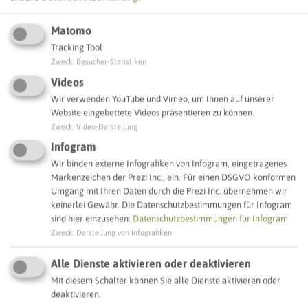
Matomo
Tracking Tool
Leaflet
|
©
OpenStreetMap
contributors |
weitere Lizenzen
Zweck
:
Besucher-Statistiken
Videos
Adresse:
Wir verwenden YouTube und Vimeo, um Ihnen auf unserer
Website eingebettete Videos präsentieren zu können.
Sirene Freibad Mollbeck
Zweck
:
Video-Darstellung
Nesselrodestraße 8
45659 Recklinghausen
Infogram
Wir binden externe Infografiken von Infogram, eingetragenes
Markenzeichen der Prezi Inc., ein. Für einen DSGVO konformen
Interaktive Karte
Umgang mit Ihren Daten durch die Prezi Inc. übernehmen wir
keinerlei Gewähr. Die Datenschutzbestimmungen für Infogram
sind hier einzusehen:
Datenschutzbestimmungen für Infogram
SCHLAGWORTE
Zweck
:
Darstellung von Infografiken
So ordnen wir dieses Objekt ein
Alle Dienste aktivieren oder deaktivieren
Sirenenstandorte
Recklinghausen
Mit diesem Schalter können Sie alle Dienste aktivieren oder
deaktivieren.