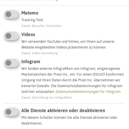
Matomo
Tracking Tool
Leaflet
|
©
OpenStreetMap
contributors |
weitere Lizenzen
Zweck
:
Besucher-Statistiken
Videos
Adresse:
Wir verwenden YouTube und Vimeo, um Ihnen auf unserer
Website eingebettete Videos präsentieren zu können.
Sirene Dornbachstraße
Zweck
:
Video-Darstellung
Dornbachstraße 15
44579 Castrop-Rauxel
Infogram
Wir binden externe Infografiken von Infogram, eingetragenes
Markenzeichen der Prezi Inc., ein. Für einen DSGVO konformen
Interaktive Karte
Umgang mit Ihren Daten durch die Prezi Inc. übernehmen wir
keinerlei Gewähr. Die Datenschutzbestimmungen für Infogram
sind hier einzusehen:
Datenschutzbestimmungen für Infogram
SCHLAGWORTE
Zweck
:
Darstellung von Infografiken
So ordnen wir dieses Objekt ein
Alle Dienste aktivieren oder deaktivieren
Sirenenstandorte
Castrop-Rauxel
Mit diesem Schalter können Sie alle Dienste aktivieren oder
deaktivieren.