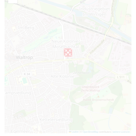
Leaflet
|
©
OpenStreetMap
contributors |
weitere Lizenzen