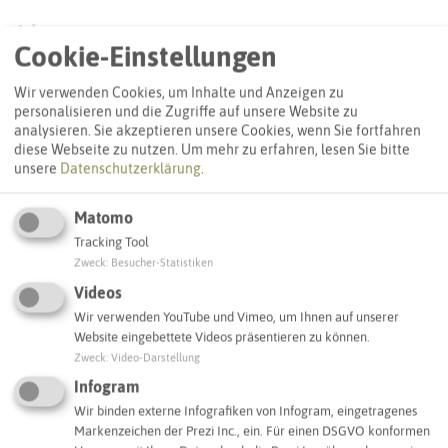
Adresse:
Cookie-Einstellungen
Notfall-Infopunkt St. Marien
Riphausstraße 2
Wir verwenden Cookies, um Inhalte und Anzeigen zu
45731 Waltrop
personalisieren und die Zugriffe auf unsere Website zu
analysieren. Sie akzeptieren unsere Cookies, wenn Sie fortfahren
diese Webseite zu nutzen.
Um mehr zu erfahren, lesen Sie bitte
Interaktive Karte
unsere
Datenschutzerklärung
.
Matomo
SCHLAGWORTE
Tracking Tool
So ordnen wir dieses Objekt ein
Zweck
:
Besucher-Statistiken
Videos
Notfall-Infopunkt
Waltrop
Wir verwenden YouTube und Vimeo, um Ihnen auf unserer
Website eingebettete Videos präsentieren zu können.
Zweck
:
Video-Darstellung
IN DER UMGEBUNG
Infogram
Was Sie sonst noch entdecken können
Wir binden externe Infografiken von Infogram, eingetragenes
Markenzeichen der Prezi Inc., ein. Für einen DSGVO konformen