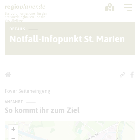
Standortinformationen für den
Kreis Recklinghausen und die
Stadt Bottrop
DETAILS
Planung
Notfall-Infopunkt St. Marien
Standorte
Statistik
Service
Foyer Seiteneingeng
ANFAHRT
So kommt ihr zum Ziel
+
−