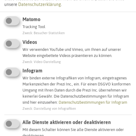
unsere
Datenschutzerklärung
.
Matomo
Tracking Tool
Zweck
:
Besucher-Statistiken
Leaflet
|
©
OpenStreetMap
contributors |
weitere Lizenzen
Videos
Wir verwenden YouTube und Vimeo, um Ihnen auf unserer
Adresse:
Website eingebettete Videos präsentieren zu können.
Notfall-Infopunkt Feuer- und Rettungswache Datteln
Zweck
:
Video-Darstellung
Industriestraße 8
Infogram
45711 Datteln
Wir binden externe Infografiken von Infogram, eingetragenes
Markenzeichen der Prezi Inc., ein. Für einen DSGVO konformen
Interaktive Karte
Umgang mit Ihren Daten durch die Prezi Inc. übernehmen wir
keinerlei Gewähr. Die Datenschutzbestimmungen für Infogram
sind hier einzusehen:
Datenschutzbestimmungen für Infogram
Zweck
:
Darstellung von Infografiken
SCHLAGWORTE
So ordnen wir dieses Objekt ein
Alle Dienste aktivieren oder deaktivieren
Mit diesem Schalter können Sie alle Dienste aktivieren oder
Notfall-Infopunkt
Datteln
deaktivieren.