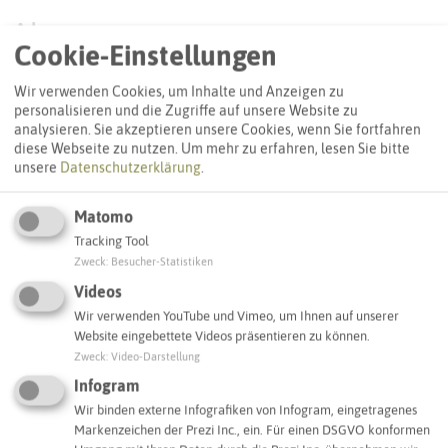
Adresse:
Cookie-Einstellungen
Notfall-Infopunkt Dorsten Hervest FUR
An der Wienbecke 12
Wir verwenden Cookies, um Inhalte und Anzeigen zu
46284 Dorsten
personalisieren und die Zugriffe auf unsere Website zu
analysieren. Sie akzeptieren unsere Cookies, wenn Sie fortfahren
diese Webseite zu nutzen.
Um mehr zu erfahren, lesen Sie bitte
Interaktive Karte
unsere
Datenschutzerklärung
.
Matomo
SCHLAGWORTE
Tracking Tool
So ordnen wir dieses Objekt ein
Zweck
:
Besucher-Statistiken
Videos
Notfall-Infopunkt
Dorsten
Wir verwenden YouTube und Vimeo, um Ihnen auf unserer
Website eingebettete Videos präsentieren zu können.
Zweck
:
Video-Darstellung
IN DER UMGEBUNG
Infogram
Was Sie sonst noch entdecken können
Wir binden externe Infografiken von Infogram, eingetragenes
Markenzeichen der Prezi Inc., ein. Für einen DSGVO konformen