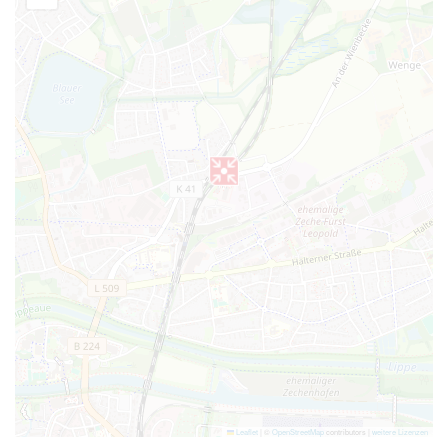
Leaflet
|
©
OpenStreetMap
contributors |
weitere Lizenzen