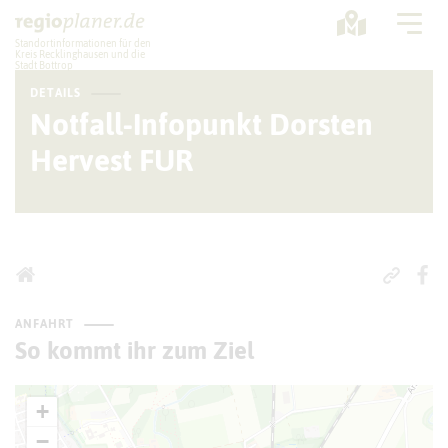
Standortinformationen für den
Kreis Recklinghausen und die
Stadt Bottrop
DETAILS
Planung
Notfall-Infopunkt Dorsten
Hervest FUR
Standorte
Statistik
Service
ANFAHRT
So kommt ihr zum Ziel
+
−