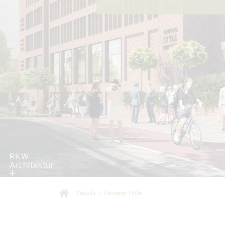
Details
/
Hertener Höfe