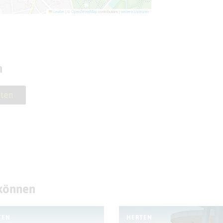
Leaflet
|
©
OpenStreetMap
contributors |
weitere Lizenzen
n
ten
 können
TEN
HERTEN