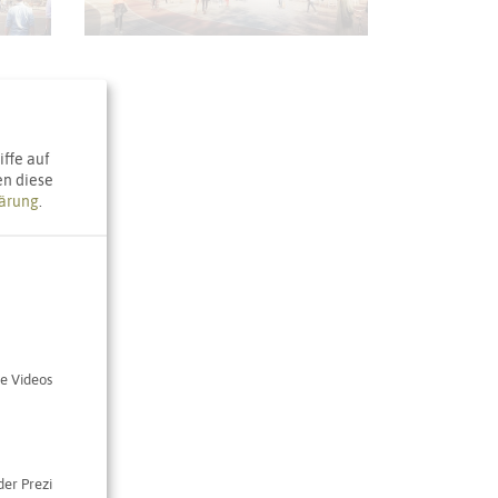
ffe auf
en diese
ärung
.
e Videos
der Prezi