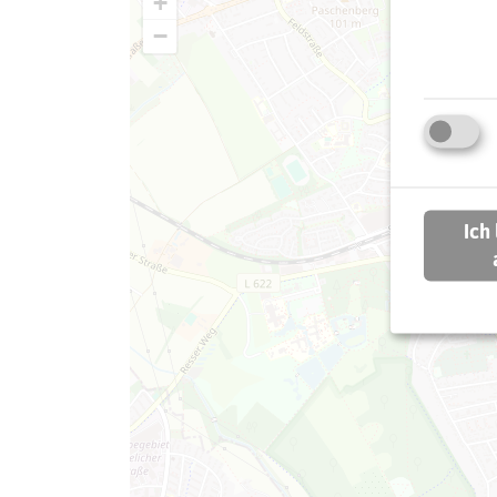
+
−
Ich