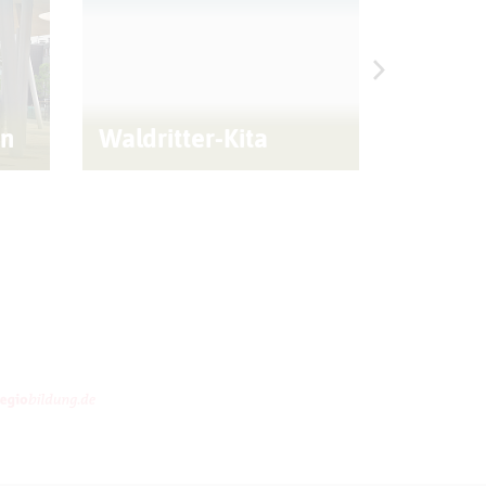
en
Waldritter-Kita
Blutbu