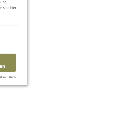
 Inc.
e
 sind hier
 Feldstraße
e Karte
ren
rt mit Klaro!