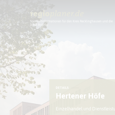
Standortinformationen für den Kreis Recklinghausen und die
Stadt Bottrop
Planung
DETAILS
Hertener Höfe
Einzelhandel und Dienstleis