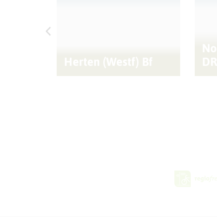
No
rten
Herten (Westf) Bf
DR