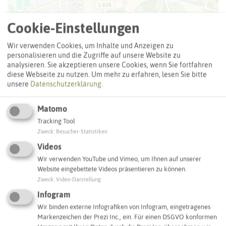
Cookie-Einstellungen
Wir verwenden Cookies, um Inhalte und Anzeigen zu
personalisieren und die Zugriffe auf unsere Website zu
analysieren. Sie akzeptieren unsere Cookies, wenn Sie fortfahren
diese Webseite zu nutzen.
Um mehr zu erfahren, lesen Sie bitte
unsere
Datenschutzerklärung
.
Matomo
Tracking Tool
Zweck
:
Besucher-Statistiken
Videos
Leaflet
|
©
OpenStreetMap
contributors |
weitere Lizenzen
Wir verwenden YouTube und Vimeo, um Ihnen auf unserer
Website eingebettete Videos präsentieren zu können.
Adresse:
Zweck
:
Video-Darstellung
Gewerbepark Ortloh (Maria-von-Linden-Straße)
Infogram
Maria-von-Linden-Straße
Wir binden externe Infografiken von Infogram, eingetragenes
45665 Recklinghausen
Markenzeichen der Prezi Inc., ein. Für einen DSGVO konformen