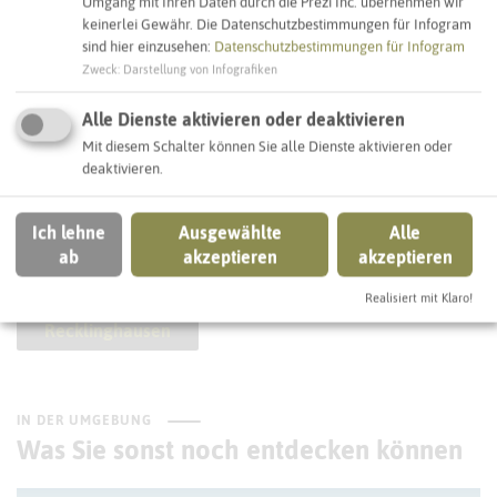
Umgang mit Ihren Daten durch die Prezi Inc. übernehmen wir
Webseite
keinerlei Gewähr. Die Datenschutzbestimmungen für Infogram
sind hier einzusehen:
Datenschutzbestimmungen für Infogram
Zweck
:
Darstellung von Infografiken
Interaktive Karte
Alle Dienste aktivieren oder deaktivieren
Mit diesem Schalter können Sie alle Dienste aktivieren oder
deaktivieren.
SCHLAGWORTE
So ordnen wir dieses Objekt ein
Ich lehne
Ausgewählte
Alle
ab
akzeptieren
akzeptieren
freie Immobilienstandorte
Realisiert mit Klaro!
Recklinghausen
IN DER UMGEBUNG
Was Sie sonst noch entdecken können