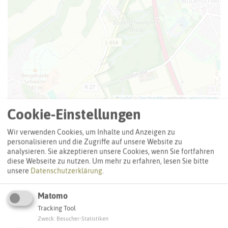
Leaflet
|
©
OpenStreetMap
contributors |
weitere Lizenzen
Cookie-Einstellungen
Adresse:
Wir verwenden Cookies, um Inhalte und Anzeigen zu
Dingener Straße (Wohnbaufläche)
personalisieren und die Zugriffe auf unsere Website zu
Dingener Straße
analysieren. Sie akzeptieren unsere Cookies, wenn Sie fortfahren
44577 Castrop-Rauxel
diese Webseite zu nutzen.
Um mehr zu erfahren, lesen Sie bitte
unsere
Datenschutzerklärung
.
Webseite
Matomo
Tracking Tool
Zweck
:
Besucher-Statistiken
Interaktive Karte