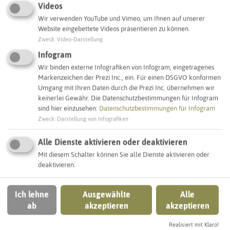
Videos
Wir verwenden YouTube und Vimeo, um Ihnen auf unserer
Website eingebettete Videos präsentieren zu können.
SCHLAGWORTE
Zweck
:
Video-Darstellung
So ordnen wir dieses Objekt ein
Infogram
Wir binden externe Infografiken von Infogram, eingetragenes
freie Immobilienstandorte
Markenzeichen der Prezi Inc., ein. Für einen DSGVO konformen
Umgang mit Ihren Daten durch die Prezi Inc. übernehmen wir
Castrop-Rauxel
keinerlei Gewähr. Die Datenschutzbestimmungen für Infogram
sind hier einzusehen:
Datenschutzbestimmungen für Infogram
Zweck
:
Darstellung von Infografiken
IN DER UMGEBUNG
Alle Dienste aktivieren oder deaktivieren
Was Sie sonst noch entdecken können
Mit diesem Schalter können Sie alle Dienste aktivieren oder
deaktivieren.
CASTROP-RAUXEL
Ich lehne
Ausgewählte
Alle
ab
akzeptieren
akzeptieren
Realisiert mit Klaro!